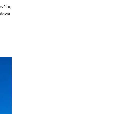
dověku,
edovat