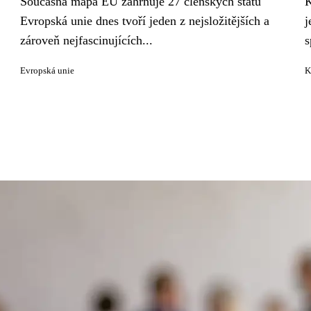
Současná mapa EU zahrnuje 27 členských států
K
Evropská unie dnes tvoří jeden z nejsložitějších a
j
zároveň nejfascinujících...
s
Evropská unie
K