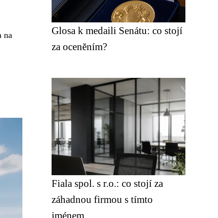
Glosa k medaili Senátu: co stojí
a na
za oceněním?
Fiala spol. s r.o.: co stojí za
záhadnou firmou s tímto
jménem