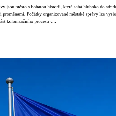
vy jsou město s bohatou historií, která sahá hluboko do stře
ími proměnami. Počátky organizované městské správy lze vysl
část kolonizačního procesu v...