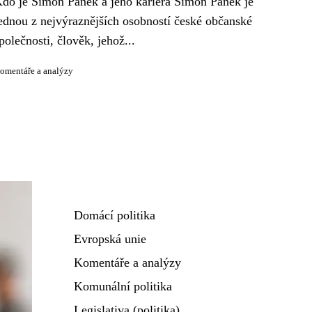
do je Šimon Pánek a jeho kariéra Šimon Pánek je
ednou z nejvýraznějších osobností české občanské
polečnosti, člověk, jehož...
omentáře a analýzy
Domácí politika
Evropská unie
Komentáře a analýzy
Komunální politika
Legislativa (politika)