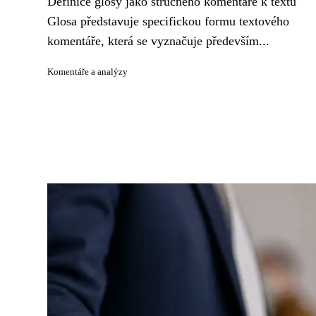
Definice glosy jako stručného komentáře k textu
Glosa představuje specifickou formu textového
komentáře, která se vyznačuje především...
Komentáře a analýzy